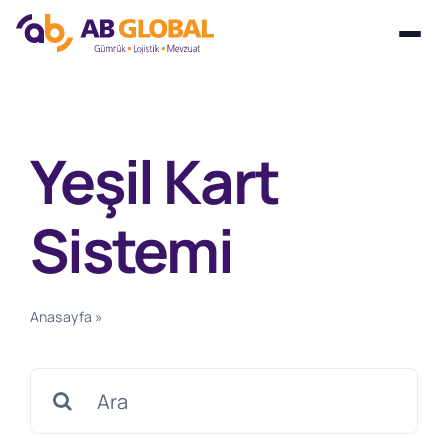
Skip
to
content
Yeşil Kart
Sistemi
Anasayfa
»
Yeşil Kart Sistemi
Search
for: