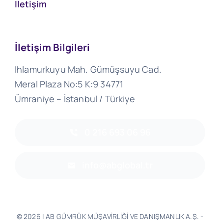
İletişim
İletişim Bilgileri
Ihlamurkuyu Mah. Gümüşsuyu Cad.
Meral Plaza No:5 K:9 34771
Ümraniye – İstanbul / Türkiye
0 216 693 06 96
info@abglobal.tr
© 2026 | AB GÜMRÜK MÜŞAVİRLİĞİ VE DANIŞMANLIK A.Ş. -