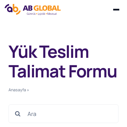
Skip
to
content
Yük Teslim
Talimat Formu
Anasayfa
»
Yük Teslim Talimat Formu
Search
for: