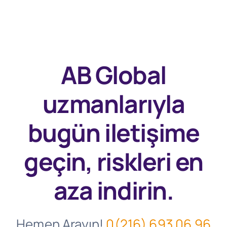
AB Global
uzmanlarıyla
bugün
iletişime
geçin, riskleri en
aza indirin.
Hemen Arayın!
0(216) 693 06 96