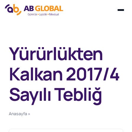
Skip
to
content
Yürürlükten
Kalkan 2017/4
Sayılı Tebliğ
Anasayfa
»
Yürürlükten Kalkan 2017/4 Sayılı Tebliğ