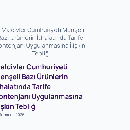
aldivler Cumhuriyeti
enşeli Bazı Ürünlerin
Firmaları
thalatında Tarife
Dövizleri
ontenjanı Uygulanmasına
Dönüşü
lişkin Tebliğ
Destekle
 Temmuz 2026
Tebliğ (S