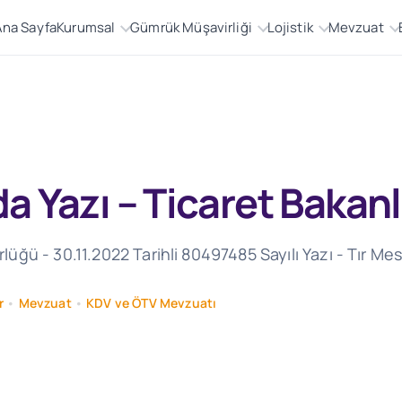
Ana Sayfa
Kurumsal
Gümrük Müşavirliği
Lojistik
Mevzuat
a Yazı – Ticaret Bakanl
ü - 30.11.2022 Tarihli 80497485 Sayılı Yazı - Tır Mesa
r
•
Mevzuat
•
KDV ve ÖTV Mevzuatı