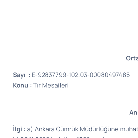
Ort
Sayı :
E-92837799-102.03-00080497485
Konu :
Tır Mesaileri
An
İlgi :
a) Ankara Gümrük Müdürlüğüne muhatap 2