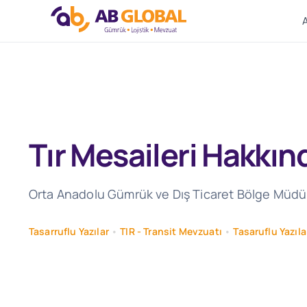
Skip
to
content
Tır Mesaileri Hakkınd
Orta Anadolu Gümrük ve Dış Ticaret Bölge Müdürlüğ
Tasarruflu Yazılar
•
TIR - Transit Mevzuatı
•
Tasaruflu Yazıla