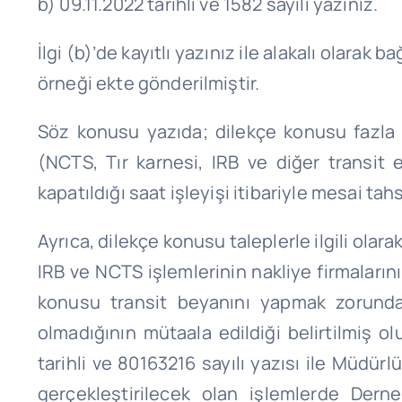
b) 09.11.2022 tarihli ve 1582 sayılı yazınız.
İlgi (b)’de kayıtlı yazınız ile alakalı olara
örneği ekte gönderilmiştir.
Söz konusu yazıda; dilekçe konusu fazla 
(NCTS, Tır karnesi, IRB ve diğer transit
kapatıldığı saat işleyişi itibariyle mesai tah
Ayrıca, dilekçe konusu taleplerle ilgili ola
IRB ve NCTS işlemlerinin nakliye firmaları
konusu transit beyanını yapmak zorunda 
olmadığının mütaala edildiği belirtilmi
tarihli ve 80163216 sayılı yazısı ile Müd
gerçekleştirilecek olan işlemlerde Derne