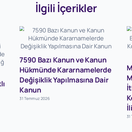
İlgili İçerikler
7590 Bazı Kanun ve Kanun
M
Hükmünde Kararnamelerde
M
Değişiklik Yapılmasına Dair
lı
İ
Kanun
K
31 Temmuz 2026
İ
31