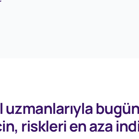
r
l uzmanlarıyla
bugü
in, riskleri en aza indi