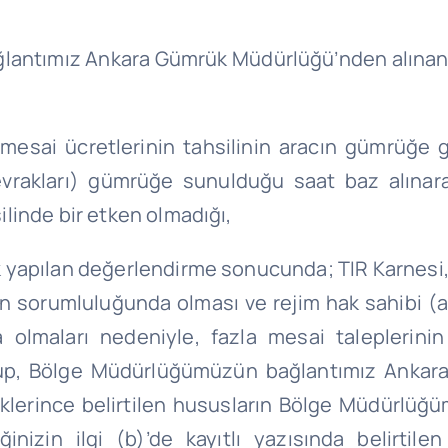
k bağlantımız Ankara Gümrük Müdürlüğü’nden alınan 1
mesai ücretlerinin tahsilinin aracın gümrüğe g
 evrakları) gümrüğe sunulduğu saat baz alınar
silinde bir etken olmadığı,
rak yapılan değerlendirme sonucunda; TIR Karnesi
nın sorumluluğunda olması ve rejim hak sahibi (a
olmaları nedeniyle, fazla mesai taleplerinin 
ş olup, Bölge Müdürlüğümüzün bağlantımız Anka
ürlüklerince belirtilen hususların Bölge Müdür
ğinizin ilgi (b)’de kayıtlı yazısında belirti