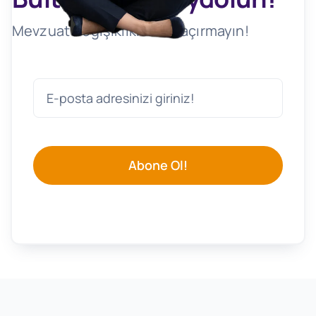
Mevzuat Değişikliklerini Kaçırmayın!
Abone Ol!