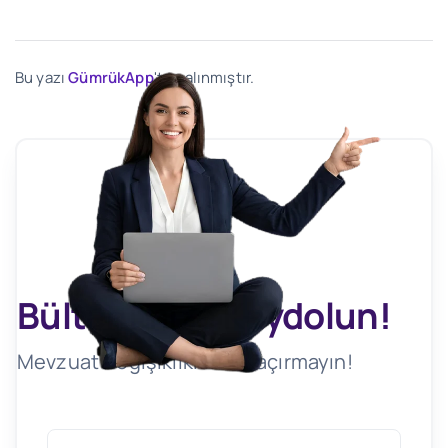
Bu yazı
GümrükApp
'ten alınmıştır.
Bültenimize Kaydolun!
Mevzuat Değişikliklerini Kaçırmayın!