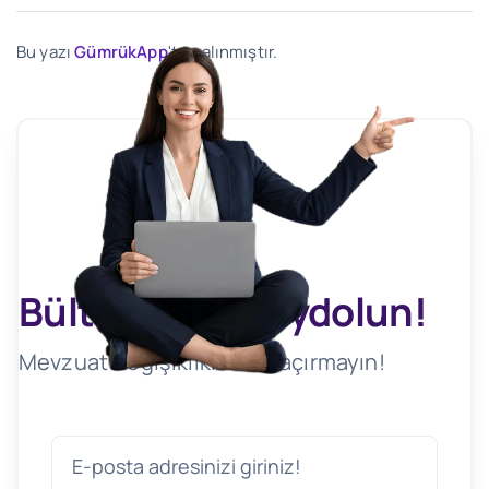
Bu yazı
GümrükApp
'ten alınmıştır.
Bültenimize Kaydolun!
Mevzuat Değişikliklerini Kaçırmayın!