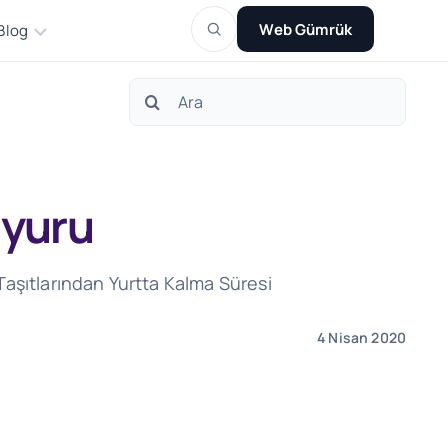
Web Gümrük
Blog
Search
for:
uyuru
Taşıtlarından Yurtta Kalma Süresi
4 Nisan 2020