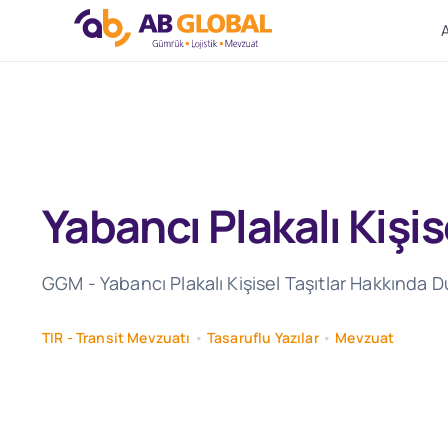
Skip
to
content
Yabancı Plakalı Kişi
GGM - Yabancı Plakalı Kişisel Taşıtlar Hakkında D
TIR - Transit Mevzuatı
•
Tasaruflu Yazılar
•
Mevzuat