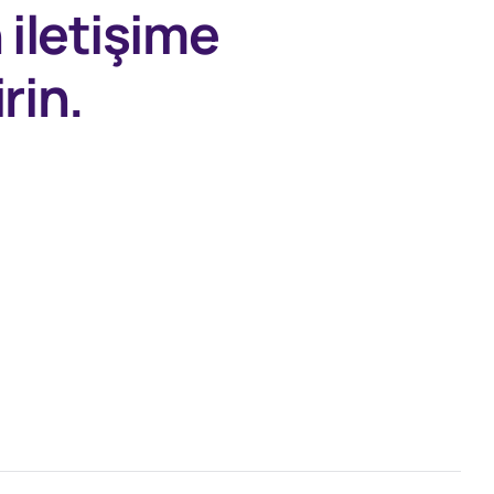
n
iletişime
rin.