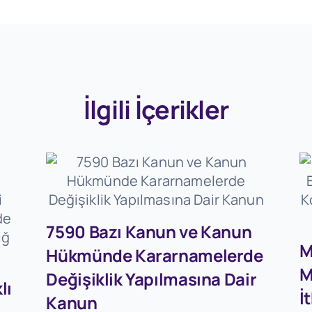
İlgili İçerikler
7590 Bazı Kanun ve Kanun
M
Hükmünde Kararnamelerde
M
Değişiklik Yapılmasına Dair
lı
İ
Kanun