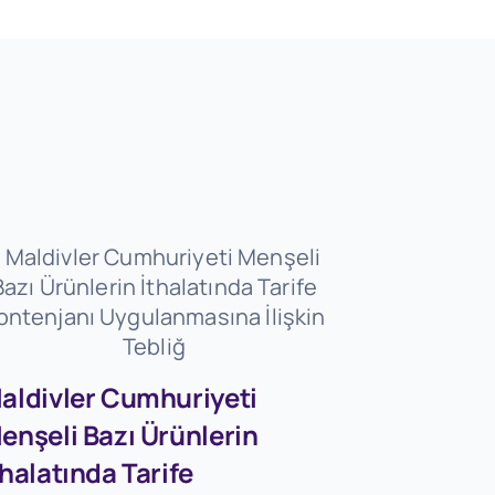
aldivler Cumhuriyeti
enşeli Bazı Ürünlerin
Firmaları
thalatında Tarife
Dövizleri