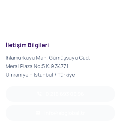
İletişim Bilgileri
Ihlamurkuyu Mah. Gümüşsuyu Cad.
Meral Plaza No:5 K:9 34771
Ümraniye – İstanbul / Türkiye
0 216 693 06 96
info@abglobal.tr