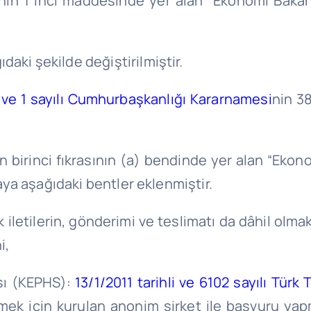
nin 1 inci maddesinde yer alan “Ekonomi Bakanlı
daki şekilde değiştirilmiştir.
i ve 1 sayılı Cumhurbaşkanlığı Kararnamesi
nin 3
 birinci fıkrasının (a) bendinde yer alan “Ekonom
raya aşağıdaki bentler eklenmiştir.
k iletilerin, gönderimi ve teslimatı da dâhil olmak
i,
ısı (KEPHS):
13/1/2011 tarihli ve 6102 sayılı Türk
ek için kurulan anonim şirket ile başvuru yapm