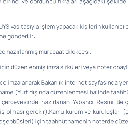
 birinci ve dördüncü fıkraları aşağıdaki şekilde
TUYS vasıtasıyla işlem yapacak kişilerin kullanıcı 
ne gönderilir:
lerce hazırlanmış müracaat dilekçesi,
er için düzenlenmiş imza sirküleri veya noter onayl
ilerce imzalanarak Bakanlık internet sayfasında y
tname (Yurt dışında düzenlenmesi halinde taahhü
çerçevesinde hazırlanan Yabancı Resmi Belgel
 olması gerekir).Kamu kurum ve kuruluşları (ge
di teşebbüsleri) için taahhütnamenin noterde düz