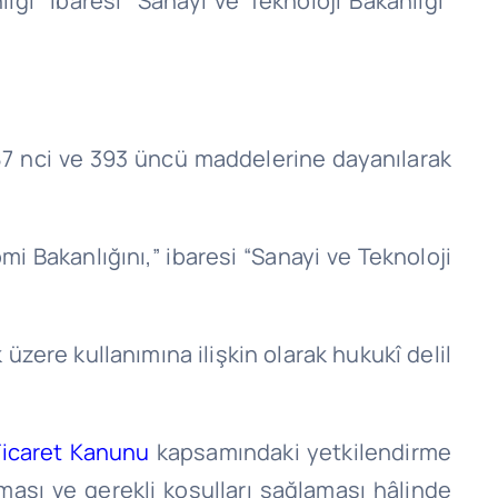
ğı” ibaresi “Sanayi ve Teknoloji Bakanlığı”
87 nci ve 393 üncü maddelerine dayanılarak
i Bakanlığını,” ibaresi “Sanayi ve Teknoloji
 üzere kullanımına ilişkin olarak hukukî delil
 Ticaret Kanunu
kapsamındaki yetkilendirme
ası ve gerekli koşulları sağlaması hâlinde