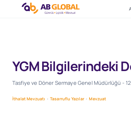
Skip
to
content
YGM Bilgilerindeki De
Tasfiye ve Döner Sermaye Genel Müdürlüğü - 12.02.
İthalat Mevzuatı
•
Tasarruflu Yazılar
•
Mevzuat