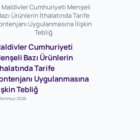
aldivler Cumhuriyeti
enşeli Bazı Ürünlerin
Firmaları
thalatında Tarife
Dövizleri
ontenjanı Uygulanmasına
Dönüşü
lişkin Tebliğ
Destekle
 Temmuz 2026
Tebliğ (S
Değişikli
Tebliğ (S
1 Ağustos 2026