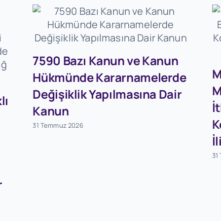
7590 Bazı Kanun ve Kanun
M
Hükmünde Kararnamelerde
M
Değişiklik Yapılmasına Dair
lı
İ
Kanun
K
31 Temmuz 2026
İ
31
r