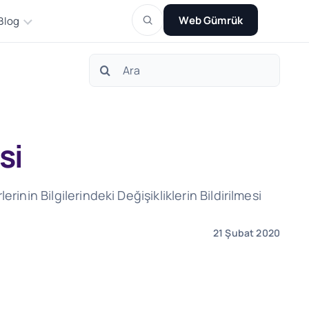
Web Gümrük
Blog
Search
for:
si
nin Bilgilerindeki Değişikliklerin Bildirilmesi
21 Şubat 2020