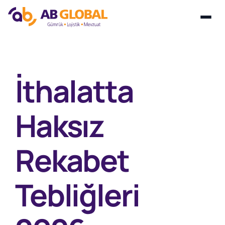
Skip
to
content
İthalatta
Haksız
Rekabet
Tebliğleri