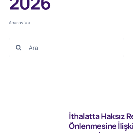
2026
Anasayfa
»
İthalatta Haksız Rekabet Tebliğleri 2026
Search
for:
İthalatta Haksız 
Önlenmesine İlişki