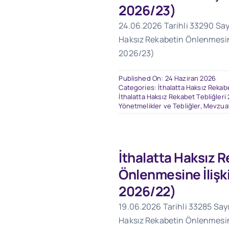
2026/23)
24.06.2026 Tarihli 33290 Sayı
Haksız Rekabetin Önlenmesine
2026/23)
Published On: 24 Haziran 2026
Categories:
İthalatta Haksız Rekab
İthalatta Haksız Rekabet Tebliğleri
Yönetmelikler ve Tebliğler
,
Mevzua
İthalatta Haksız 
Önlenmesine İlişki
2026/22)
19.06.2026 Tarihli 33285 Sayı
Haksız Rekabetin Önlenmesine