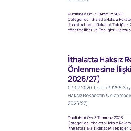
Published On: 4 Temmuz 2026
Categories:
İthalatta Haksız Rekab
İthalatta Haksız Rekabet Tebliğleri
Yönetmelikler ve Tebliğler
,
Mevzua
İthalatta Haksız 
Önlenmesine İlişki
2026/27)
03.07.2026 Tarihli 33299 Sayı
Haksız Rekabetin Önlenmesine
2026/27)
Published On: 3 Temmuz 2026
Categories:
İthalatta Haksız Rekab
İthalatta Haksız Rekabet Tebliğleri