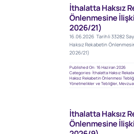
İthalatta Haksız 
Önlenmesine İlişki
2026/21)
16.06.2026 Tarihli 33282 Sayı
Haksız Rekabetin Önlenmesine
2026/21)
Published On: 16 Haziran 2026
Categories:
İthalatta Haksız Rekab
Haksız Rekabetin Önlenmesi Tebliğ
Yönetmelikler ve Tebliğler
,
Mevzua
İthalatta Haksız 
Önlenmesine İlişki
2026/9)