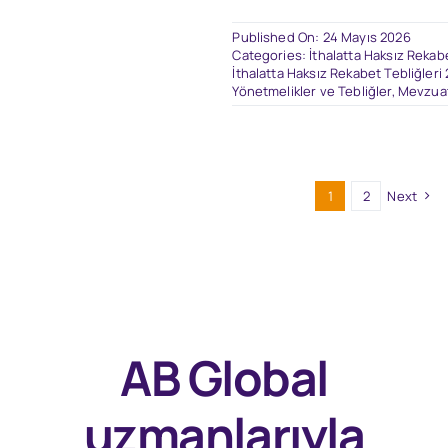
Published On: 24 Mayıs 2026
Categories:
İthalatta Haksız Rekab
İthalatta Haksız Rekabet Tebliğleri
Yönetmelikler ve Tebliğler
,
Mevzua
1
2
Next
AB Global
uzmanlarıyla