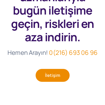
bugün
iletişime
geçin, riskleri en
aza indirin.
Hemen Arayın!
0(216) 693 06 96
İletişim