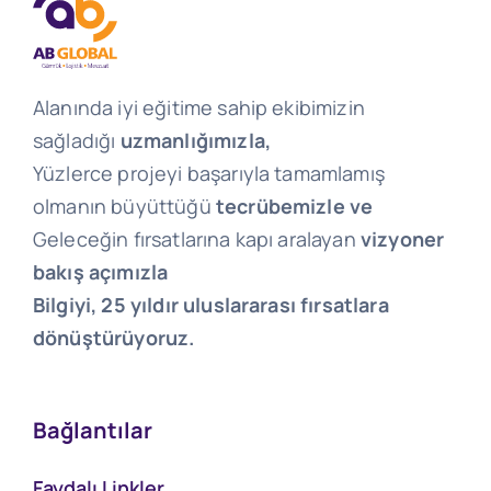
Alanında iyi eğitime sahip ekibimizin
sağladığı
uzmanlığımızla,
Yüzlerce projeyi başarıyla tamamlamış
olmanın büyüttüğü
tecrübemizle ve
Geleceğin fırsatlarına kapı aralayan
vizyoner
bakış açımızla
Bilgiyi, 25 yıldır uluslararası fırsatlara
dönüştürüyoruz.
Bağlantılar
Faydalı Linkler