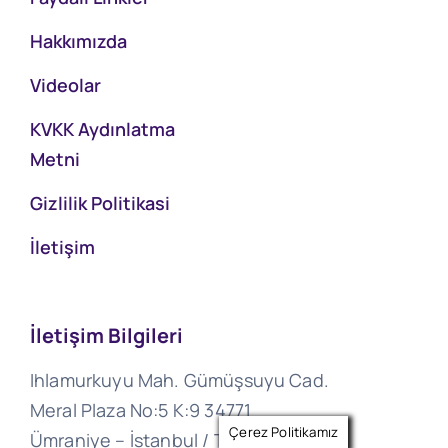
Hakkımızda
Videolar
KVKK Aydınlatma
Metni
Gizlilik Politikasi
İletişim
İletişim Bilgileri
Ihlamurkuyu Mah. Gümüşsuyu Cad.
Meral Plaza No:5 K:9 34771
Çerez Politikamız
Ümraniye – İstanbul / Türkiye