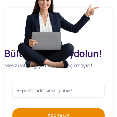
Bültenimize Kaydolun!
Mevzuat Değişikliklerini Kaçırmayın!
Abone Ol!