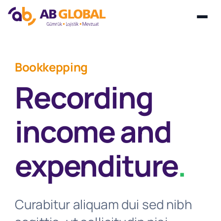
Skip
to
Bookkepping
content
Recording
income and
expenditure
.
Curabitur aliquam dui sed nibh