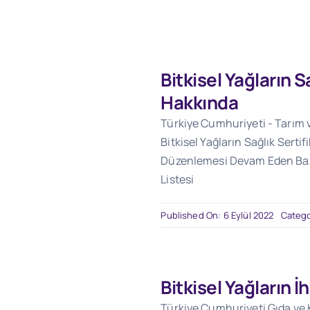
Bitkisel Yağların S
Hakkında
Türkiye Cumhuriyeti - Tarım 
Bitkisel Yağların Sağlık Serti
Düzenlemesi Devam Eden Bazı
Listesi
Published On: 6 Eylül 2022
Catego
Bitkisel Yağların 
Türkiye Cumhuriyeti Gıda ve 