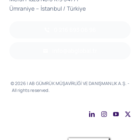
Ümraniye – İstanbul / Türkiye
0 216 693 06 96
info@abglobal.tr
© 2026 | AB GÜMRÜK MÜŞAVİRLİĞİ VE DANIŞMANLIK A.Ş. -
All rights reserved.
Software & Design - Powered by
Much
Better