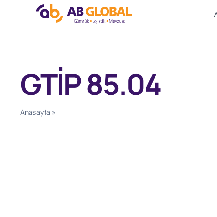
Skip
to
content
GTİP 85.04
Anasayfa
»
GTİP 85.04