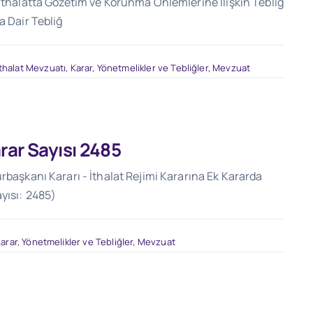
 İthalatta Gözetim ve Korunma Önlemlerine İlişkin Tebliğ
a Dair Tebliğ
İthalat Mevzuatı
,
Karar, Yönetmelikler ve Tebliğler
,
Mevzuat
arar Sayısı 2485
rbaşkanı Kararı - İthalat Rejimi Kararına Ek Kararda
yısı: 2485)
arar, Yönetmelikler ve Tebliğler
,
Mevzuat