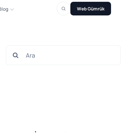
Web Gümrük
Blog
Search
for: