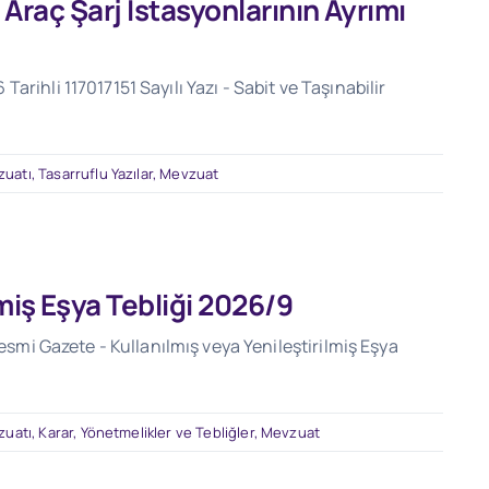
i Araç Şarj İstasyonlarının Ayrımı
rihli 117017151 Sayılı Yazı - Sabit ve Taşınabilir
zuatı
,
Tasarruflu Yazılar
,
Mevzuat
lmiş Eşya Tebliği 2026/9
Resmi Gazete - Kullanılmış veya Yenileştirilmiş Eşya
zuatı
,
Karar, Yönetmelikler ve Tebliğler
,
Mevzuat