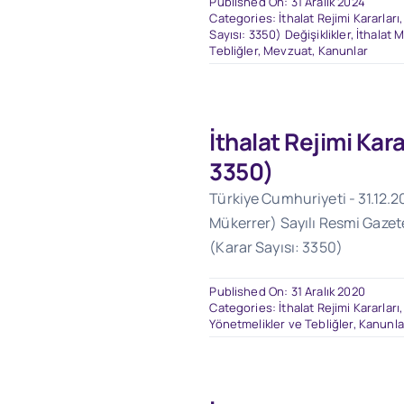
Published On: 31 Aralık 2024
Categories:
İthalat Rejimi Kararları
Sayısı: 3350) Değişiklikler
,
İthalat 
Tebliğler
,
Mevzuat
,
Kanunlar
İthalat Rejimi Kara
3350)
Türkiye Cumhuriyeti - 31.12.20
Mükerrer) Sayılı Resmi Gazete 
(Karar Sayısı: 3350)
Published On: 31 Aralık 2020
Categories:
İthalat Rejimi Kararları
Yönetmelikler ve Tebliğler
,
Kanunla