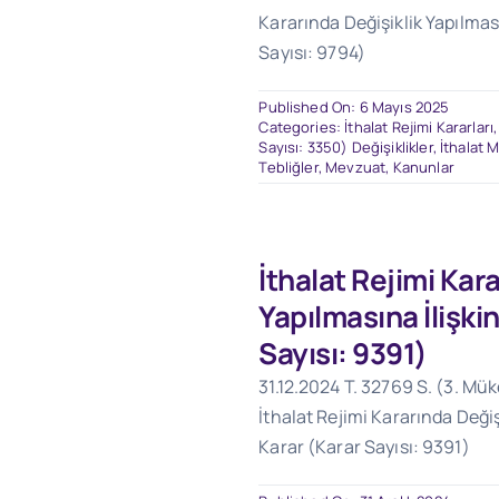
Kararında Değişiklik Yapılması
Sayısı: 9794)
Published On: 6 Mayıs 2025
Categories:
İthalat Rejimi Kararları
Sayısı: 3350) Değişiklikler
,
İthalat 
Tebliğler
,
Mevzuat
,
Kanunlar
İthalat Rejimi Kar
Yapılmasına İlişki
Sayısı: 9391)
31.12.2024 T. 32769 S. (3. Mü
İthalat Rejimi Kararında Değiş
Karar (Karar Sayısı: 9391)