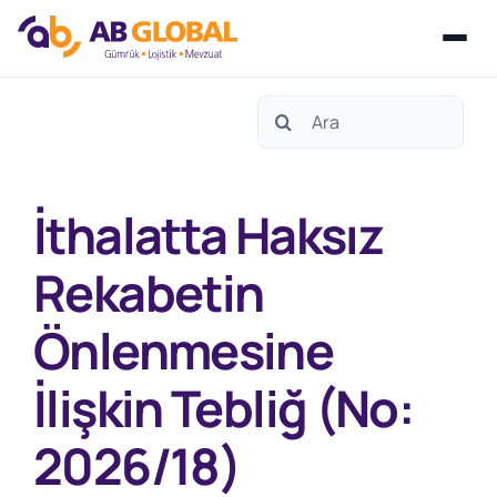
Skip
Search
to
for:
content
İthalatta Haksız
Rekabetin
Önlenmesine
İlişkin Tebliğ (No:
2026/18)