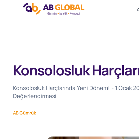
Skip
to
content
Konsolosluk Harçla
Konsolosluk Harçlarında Yeni Dönem! - 1 Ocak 20
Değerlendirmesi
AB Gümrük