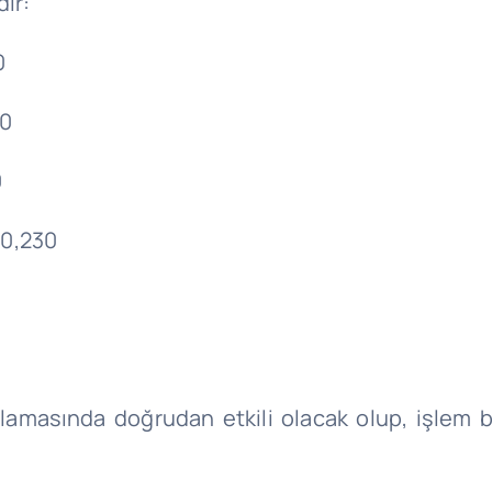
ir:
0
00
0
 0,230
plamasında doğrudan etkili olacak olup, işlem b