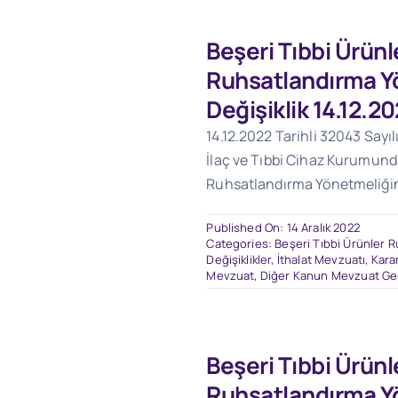
Beşeri Tıbbi Ürünl
Ruhsatlandırma Y
Değişiklik 14.12.2
14.12.2022 Tarihli 32043 Sayı
İlaç ve Tıbbi Cihaz Kurumund
Ruhsatlandırma Yönetmeliğin
Published On: 14 Aralık 2022
Categories:
Beşeri Tıbbi Ürünler 
Değişiklikler
,
İthalat Mevzuatı
,
Karar
Mevzuat
,
Diğer Kanun Mevzuat Gen
Beşeri Tıbbi Ürünl
Ruhsatlandırma Y