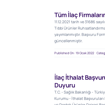
Tüm İlaç Firmaları
11.12.2021 tarih ve 31686 sayı
Tıbbi Ürünler Ruhsatlandırm
yayımlanmıştır. Başvuru For
güncellenmiştir.
Published On: 19 Ocak 2022
Categ
İlaç İthalat Başvu
Duyuru
T.C. - Sağlık Bakanlığı - Türki
Kurumu - İthalat Başvuruları
ve Destek Ürünler Dairesi Baş