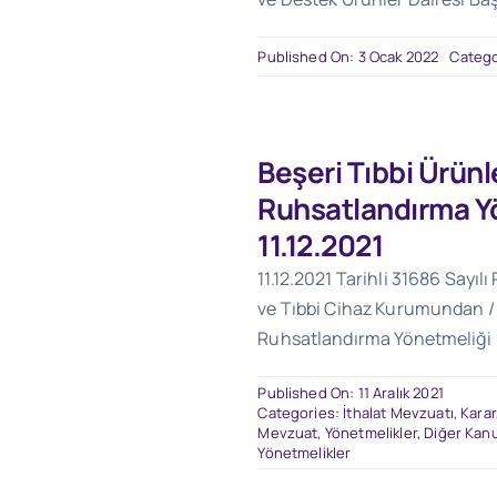
Published On: 3 Ocak 2022
Catego
Beşeri Tıbbi Ürünl
Ruhsatlandırma Y
11.12.2021
11.12.2021 Tarihli 31686 Sayılı
ve Tıbbi Cihaz Kurumundan / 
Ruhsatlandırma Yönetmeliği
Published On: 11 Aralık 2021
Categories:
İthalat Mevzuatı
,
Karar
Mevzuat
,
Yönetmelikler
,
Diğer Kan
Yönetmelikler