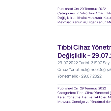
Published On: 29 Temmuz 2022
Categories:
İn Vitro Tanı Amaçlı Tı
Değişiklikler
,
İthalat Mevzuatı
,
Karar
Mevzuat
,
Kanunlar
,
Diğer Kanun Me
Tıbbi Cihaz Yönet
Değişiklik – 29.07
29.07.2022 Tarihli 31907 Sayı
Cihaz Yönetmeliğinde Değişik
Yönetmelik - 29.07.2022
Published On: 29 Temmuz 2022
Categories:
Tıbbi Cihaz Yönetmeliği
Karar, Yönetmelikler ve Tebliğler
,
M
Mevzuat Genelge ve Yönetmelikle