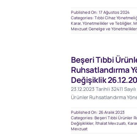
Published On: 17 Ağustos 2024
Categories:
Tıbbi Cihaz Yönetmeliği
Karar, Yönetmelikler ve Tebliğler
,
M
Mevzuat Genelge ve Yönetmelikle
Beşeri Tıbbi Ürünl
Ruhsatlandırma Y
Değişiklik 26.12.2
23.12.2023 Tarihli 32411 Sayıl
Ürünler Ruhsatlandırma Yöne
Published On: 26 Aralık 2023
Categories:
Beşeri Tıbbi Ürünler 
Değişiklikler
,
İthalat Mevzuatı
,
Karar
Mevzuat