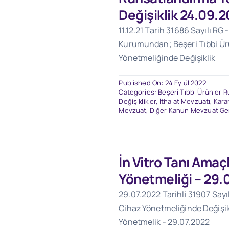
Değişiklik 24.09.
11.12.21 Tarih 31686 Sayılı RG 
Kurumundan; Beşeri Tıbbi Ü
Yönetmeliğinde Değişiklik
Published On: 24 Eylül 2022
Categories:
Beşeri Tıbbi Ürünler 
Değişiklikler
,
İthalat Mevzuatı
,
Karar
Mevzuat
,
Diğer Kanun Mevzuat Gen
İn Vitro Tanı Amaçl
Yönetmeliği – 29.
29.07.2022 Tarihli 31907 Sayı
Cihaz Yönetmeliğinde Değişik
Yönetmelik - 29.07.2022